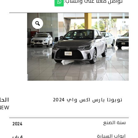
تواصل معنا على واتساب:
الحا
تويوتا يارس اكس واي 2024
NEW
سنة الصنع
2024
ابواب السيارة
4 باب