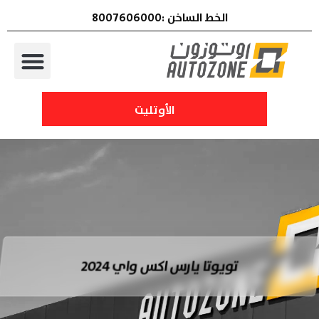
الخط الساخن :8007606000
الأوتليت
تويوتا يارس اكس واي 2024