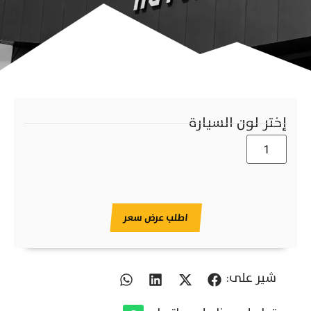
إختر لون السيارة
اطلب عرض سعر
شير على: