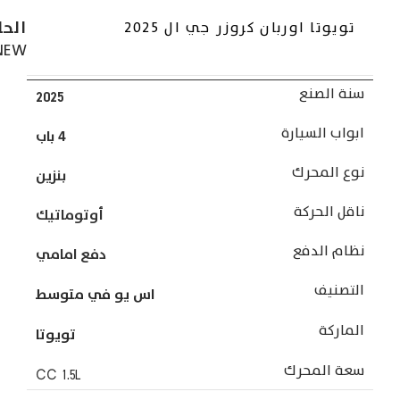
الحا
تويوتا اوربان كروزر جي ال 2025
NEW
سنة الصنع
2025
ابواب السيارة
4 باب
نوع المحرك
بنزين
ناقل الحركة
أوتوماتيك
نظام الدفع
دفع امامي
التصنيف
اس يو في متوسط
الماركة
تويوتا
سعة المحرك
CC
1.5L