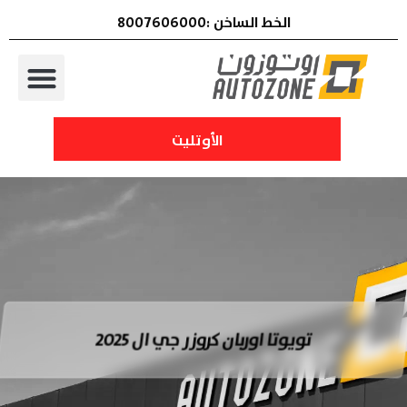
الخط الساخن :8007606000
الأوتليت
تويوتا اوربان كروزر جي ال 2025