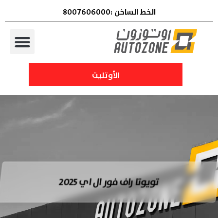
الخط الساخن :8007606000
الأوتليت
تويوتا راف فور ال اي 2025