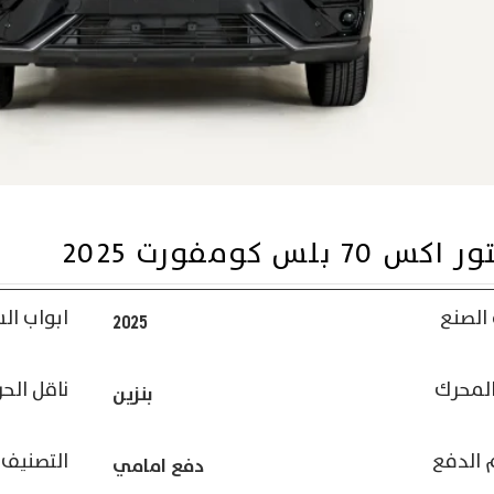
كس 70 بلس كومفورت 2025
الصنع
ابواب ال
2025
المحرك
ناقل الح
بنزين
 الدفع
التصنيف
دفع امامي