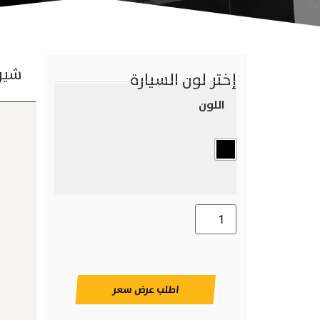
شير
إختر لون السيارة
اللون
اطلب عرض سعر