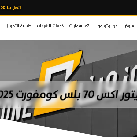
اتصل بنا :8007606000
العروض
عن اوتوزون
الاكسسوارات
خدمات الشركات
حاسبة التمويل
 اكس 70 بلس كومفورت 2025