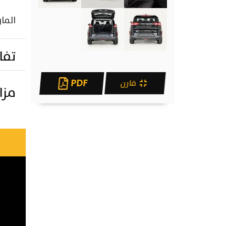
الما
تفا
PDF
قارن
مزاي