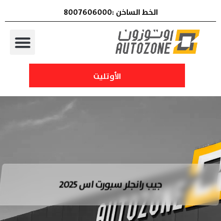
الخط الساخن :8007606000
الأوتليت
جيب رانجلر سبورت اس 2025