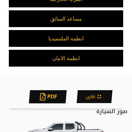
مساعد السائق
انظمة الملتىميديا
انظمة الامان
PDF
قارن
صور السيارة