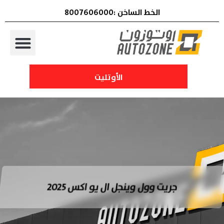
الخط الساخن :8007606000
الأوتليت
جريت وول وينجل ال يو اكس 2025