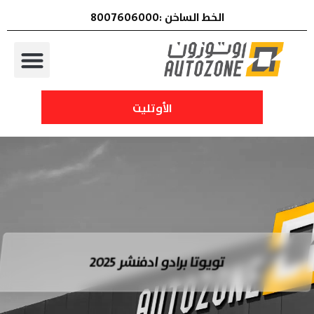
الخط الساخن :8007606000
الأوتليت
تويوتا برادو ادفنشر 2025