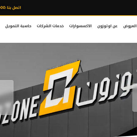
اتصل بنا :8007606000
العروض
عن اوتوزون
الاكسسوارات
خدمات الشركات
حاسبة التمويل