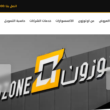
اتصل بنا :8007606000
العروض
عن اوتوزون
الاكسسوارات
خدمات الشركات
حاسبة التمويل