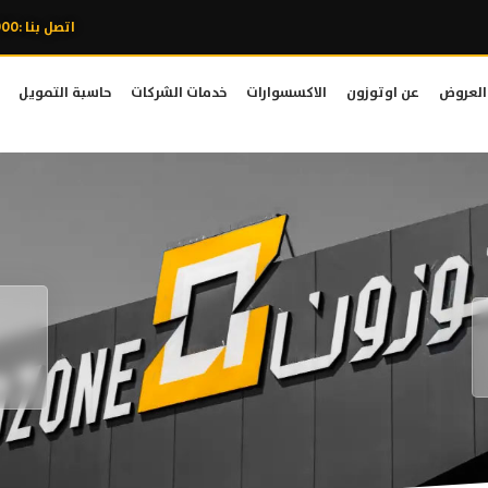
اتصل بنا :8007606000
العروض
عن اوتوزون
الاكسسوارات
خدمات الشركات
حاسبة التمويل