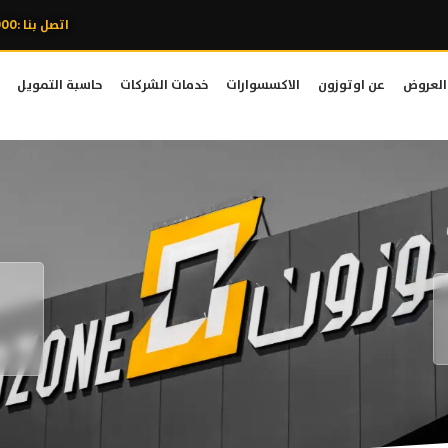
اتصل بنا :8007606000
العروض
عن اوتوزون
الاكسسوارات
خدمات الشركات
حاسبة التمويل