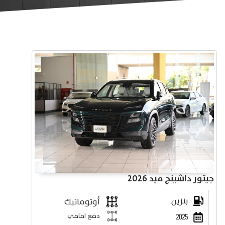
جيتور داشينج ميد 2026
بنزين
أوتوماتيك
دفع امامي
2025