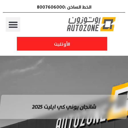
الخط الساخن :8007606000
الأوتليت
شانجان يوني كي ايليت 2025