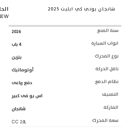
الحا
شانجان يوني كي ايليت 2025
NEW
سنة الصنع
2026
ابواب السيارة
4 باب
نوع المحرك
بنزين
ناقل الحركة
أوتوماتيك
نظام الدفع
دفع رباعى
التصنيف
اس يو فى كبير
الماركة
شانجان
سعة المحرك
CC
2.0L