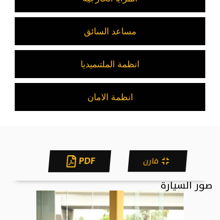
مساعد السائق
انظمة الملتىميديا
انظمة الامان
PDF
قارن
صور السيارة